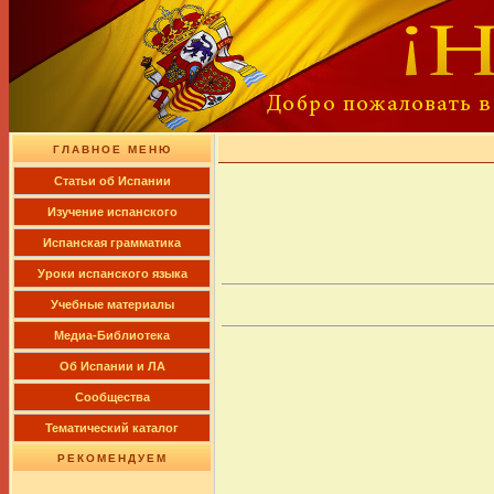
ГЛАВНОЕ МЕНЮ
Cтатьи об Испании
Изучение испанского
Испанская грамматика
Уроки испанского языка
Учебные материалы
Медиа-Библиотека
Об Испании и ЛА
Сообщества
Тематический каталог
РЕКОМЕНДУЕМ