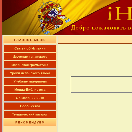
ГЛАВНОЕ МЕНЮ
Cтатьи об Испании
Изучение испанского
Испанская грамматика
Уроки испанского языка
Учебные материалы
Медиа-Библиотека
Об Испании и ЛА
Сообщества
Тематический каталог
РЕКОМЕНДУЕМ