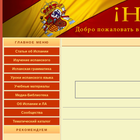
ГЛАВНОЕ МЕНЮ
Cтатьи об Испании
Изучение испанского
Испанская грамматика
Уроки испанского языка
Учебные материалы
Медиа-Библиотека
Об Испании и ЛА
Сообщества
Тематический каталог
РЕКОМЕНДУЕМ