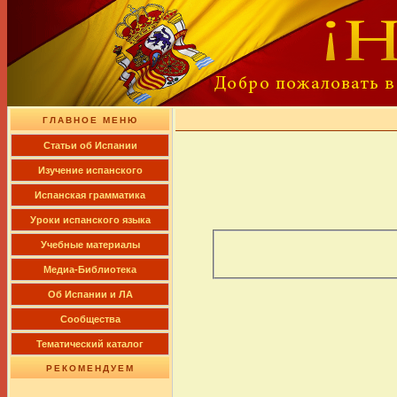
ГЛАВНОЕ МЕНЮ
Cтатьи об Испании
Изучение испанского
Испанская грамматика
Уроки испанского языка
Учебные материалы
Медиа-Библиотека
Об Испании и ЛА
Сообщества
Тематический каталог
РЕКОМЕНДУЕМ