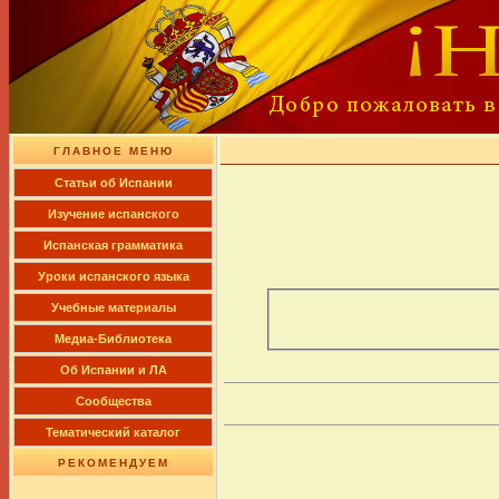
ГЛАВНОЕ МЕНЮ
Cтатьи об Испании
Изучение испанского
Испанская грамматика
Уроки испанского языка
Учебные материалы
Медиа-Библиотека
Об Испании и ЛА
Сообщества
Тематический каталог
РЕКОМЕНДУЕМ