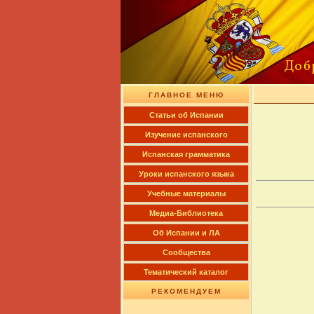
ГЛАВНОЕ МЕНЮ
Cтатьи об Испании
Изучение испанского
Испанская грамматика
Уроки испанского языка
Учебные материалы
Медиа-Библиотека
Об Испании и ЛА
Сообщества
Тематический каталог
РЕКОМЕНДУЕМ