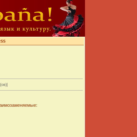
RSS
ов)|
заимозаменяемые: