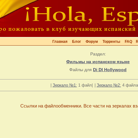
Главная
Блог
Форум
Торренты
FAQ
Раздел:
Фильмы на испанском языке
Файлы для
Di DI Hollywood
|
Зеркало №1:
1 файл|
|
Зеркало №2:
4 файла(
Ссылки на файлообменники. Все части на зеркалах в