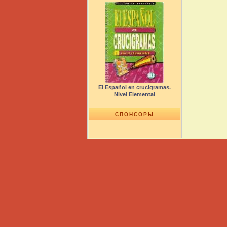
El Español en crucigramas.
Nivel Elemental
СПОНСОРЫ