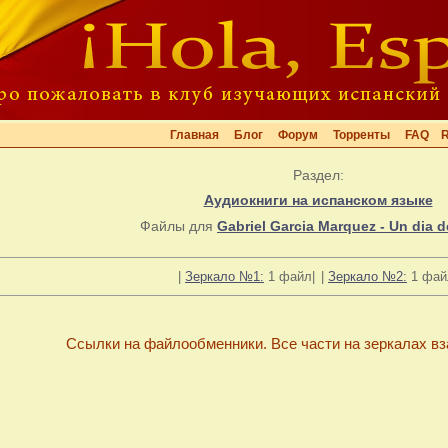
Главная
Блог
Форум
Торренты
FAQ
Раздел:
Аудиокниги на испанском языке
Файлы для
Gabriel Garcia Marquez - Un dia d
|
Зеркало №1:
1 файл|
|
Зеркало №2:
1 фай
Ссылки на файлообменники. Все части на зеркалах в