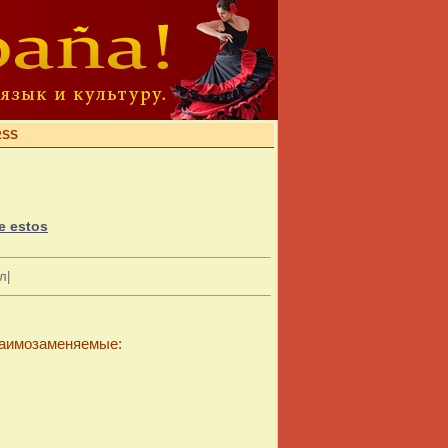
RSS
e estos
л|
заимозаменяемые: