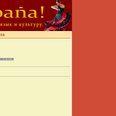
RSS
панском