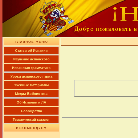
ГЛАВНОЕ МЕНЮ
Cтатьи об Испании
Изучение испанского
Испанская грамматика
Уроки испанского языка
Учебные материалы
Медиа-Библиотека
Об Испании и ЛА
Сообщества
Тематический каталог
РЕКОМЕНДУЕМ