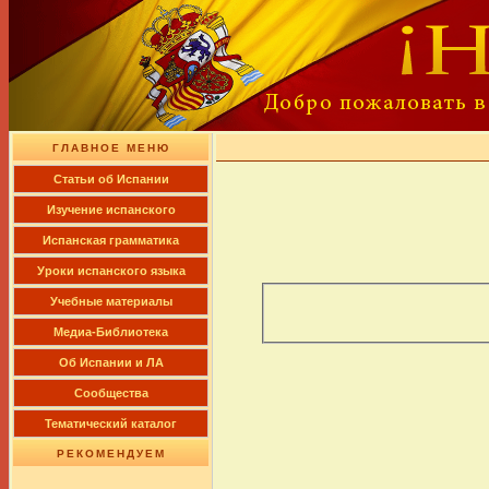
ГЛАВНОЕ МЕНЮ
Cтатьи об Испании
Изучение испанского
Испанская грамматика
Уроки испанского языка
Учебные материалы
Медиа-Библиотека
Об Испании и ЛА
Сообщества
Тематический каталог
РЕКОМЕНДУЕМ