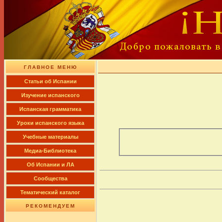
ГЛАВНОЕ МЕНЮ
Cтатьи об Испании
Изучение испанского
Испанская грамматика
Уроки испанского языка
Учебные материалы
Медиа-Библиотека
Об Испании и ЛА
Сообщества
Тематический каталог
РЕКОМЕНДУЕМ