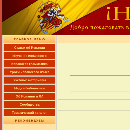
ГЛАВНОЕ МЕНЮ
Cтатьи об Испании
Изучение испанского
Испанская грамматика
Уроки испанского языка
Учебные материалы
Медиа-Библиотека
Об Испании и ЛА
Сообщества
Тематический каталог
РЕКОМЕНДУЕМ