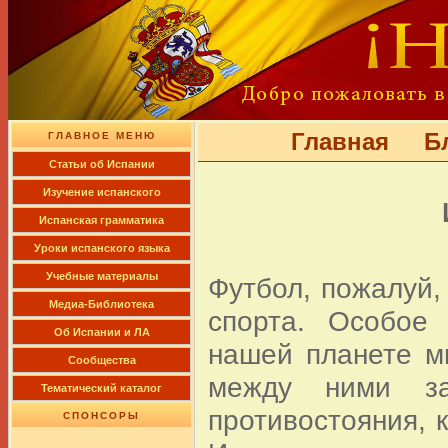
Главная
Б
ГЛАВНОЕ МЕНЮ
Cтатьи об Испании
Изучение испанского
Испанская грамматика
Уроки испанского языка
Учебные материалы
Футбол, пожалуй
Медиа-Библиотека
спорта. Особое
Об Испании и ЛА
нашей планете м
Сообщества
между ними за
Тематический каталог
противостояния, к
СПОНСОРЫ