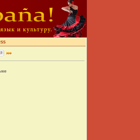
RSS
27
ыке