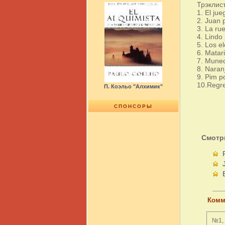
Трэклист
1. El ju
2. Juan p
3. La ru
4. Lindo
5. Los e
6. Mataril
7. Munec
8. Naran
9. Pim p
10.Regre
П. Коэльо "Алхимик"
СПОНСОРЫ
Смотр
Комм
№1, 