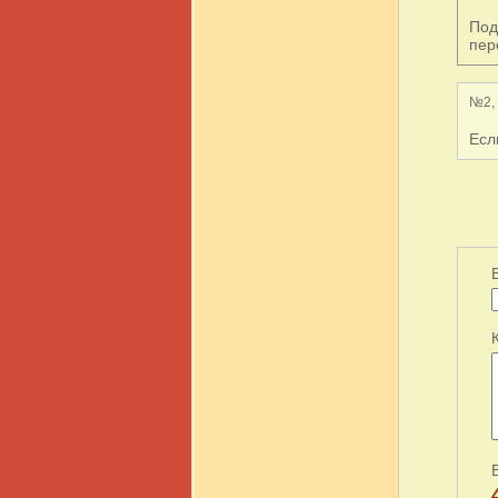
Под
пер
№2, 
Есл