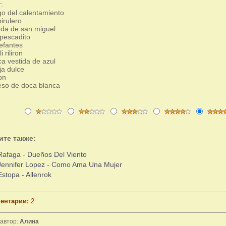
:
ego del calentamiento
irulero
eda de san miguel
 pescadito
lefantes
i riliron
a vestida de azul
ja dulce
on
so de doсa blanca
ите также:
Rafaga - Dueños Del Viento
Jennifer Lopez - Como Ama Una Mujer
Estopa - Allenrok
ентарии:
2
автор:
Алина