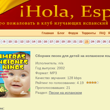
Главная
Блог
Форум
Торренты
FAQ
9
10
11
12
13
14
15
16
17
18
19
20
21
22
23
24
25
26
Сборник песен для детей на испанском яз
Исполнитель: n/a
Год выпуска: 2002
Формат: MP3
Качество звучания: 128 kbps
Рейтинг по голосованию:
4.19
Проголосовавших:
21
Раздел:
Песни на испанском
ие: