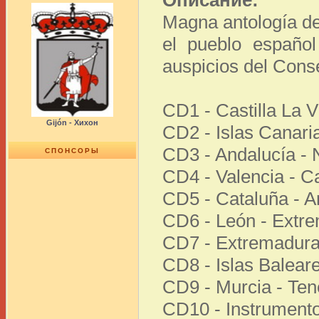
Описание:
Magna antología del
el pueblo español
auspicios del Cons
CD1 - Castilla La V
Gijón - Хихон
CD2 - Islas Canaria
CD3 - Andalucía - 
СПОНСОРЫ
CD4 - Valencia - C
CD5 - Cataluña - A
CD6 - León - Extr
CD7 - Extremadura 
CD8 - Islas Balear
CD9 - Murcia - Ten
CD10 - Instrumentos