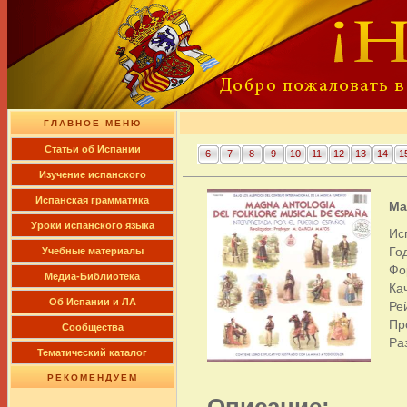
ГЛАВНОЕ МЕНЮ
Cтатьи об Испании
6
7
8
9
10
11
12
13
14
1
Изучение испанского
Испанская грамматика
Ma
Уроки испанского языка
Ис
Го
Учебные материалы
Фо
Медиа-Библиотека
Ка
Об Испании и ЛА
Ре
Пр
Сообщества
Ра
Тематический каталог
РЕКОМЕНДУЕМ