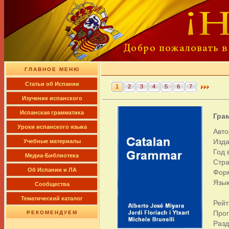
ГЛАВНОЕ МЕНЮ
Cтатьи об Испании
1
2
3
4
5
6
7
Изучение испанского
Испанская грамматика
Грам
Уроки испанского языка
Автор
Изда
Учебные материалы
Год 
Медиа-Библиотека
Стра
Об Испании и ЛА
Фор
Язык
Сообщества
Тематический каталог
Рейт
Про
РЕКОМЕНДУЕМ
Раз