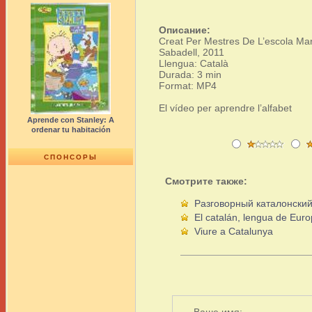
Описание:
Creat Per Mestres De L’escola Mar
Sabadell, 2011
Llengua: Català
Durada: 3 min
Format: MP4
El vídeo per aprendre l’alfabet
Aprende con Stanley: A
ordenar tu habitación
СПОНСОРЫ
Смотрите также:
Разговорный каталонски
El catalán, lengua de Eur
Viure a Catalunya