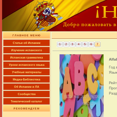
ГЛАВНОЕ МЕНЮ
Cтатьи об Испании
1
2
3
4
5
6
7
Изучение испанского
Испанская грамматика
Alfa
Уроки испанского языка
Год 
Язык
Учебные материалы
Медиа-Библиотека
Рейт
Об Испании и ЛА
Про
Раз
Сообщества
Тематический каталог
РЕКОМЕНДУЕМ