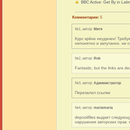
BBC Active: Get By in Lat
Комментарии:
5
№1, автор:
Митя
Курс крйне неудачен! Требуе
непонятно и запутанно. не с
№2, автор:
Rob
Fantastic, but the links are d
№3, автор:
Администратор
Перезалил ссылки
№4, автор:
mariamaria
depositfiles выдает следую
нарушения авторских прав. п