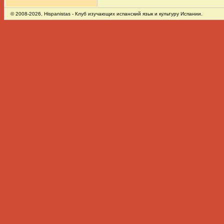
© 2008-2026,
Hispanistas
- Клуб изучающих испанский язык и культуру Испании.