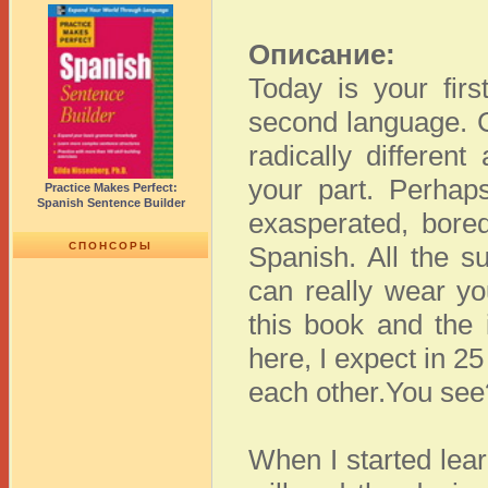
Описание:
Today is your firs
second language. C
radically differen
your part. Perha
Practice Makes Perfect:
Spanish Sentence Builder
exasperated, bored
СПОНСОРЫ
Spanish. All the s
can really wear y
this book and the
here, I expect in 2
each other.You see
When I started lear