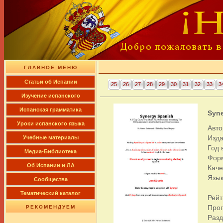
ГЛАВНОЕ МЕНЮ
Cтатьи об Испании
25
26
27
28
29
30
31
32
33
3
Изучение испанского
Испанская грамматика
Syne
Уроки испанского языка
Авто
Изда
Учебные материалы
Год 
Медиа-Библиотека
Фор
Об Испании и ЛА
Каче
Язык
Сообщества
Тематический каталог
Рейт
Про
РЕКОМЕНДУЕМ
Раз