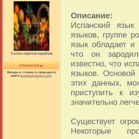
Описание:
Испанский язык 
языков, группе р
язык обладает и
что он зародил
Cocina regional española
известно, что ис
СПОНСОРЫ
языков. Основой 
Вклады и стоимость природного
камня
landshaft-kamen.com
.
этих данных, мо
приступить к из
значительно легче
Существует огро
Некоторые про