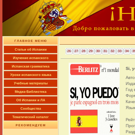
ГЛАВНОЕ МЕНЮ
Cтатьи об Испании
26
27
28
29
30
31
32
33
34
3
Изучение испанского
Испанская грамматика
Si, 
Уроки испанского языка
Автор
Изда
Учебные материалы
Год 
Медиа-Библиотека
Фор
Об Испании и ЛА
Каче
Язык
Сообщества
Тематический каталог
Рейт
Про
РЕКОМЕНДУЕМ
Раз