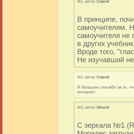
№1, автор:
Сергей
В принципе, поч
самоучителям. Н
самоучителя не п
в других учебник
Вроде того, "гла
Не изучавший не
№2, автор:
Сергей
И большое спасибо за то, чт
интернет.
№3, автор:
Girasol
С зеркала №1 (R
Моралес загрузи