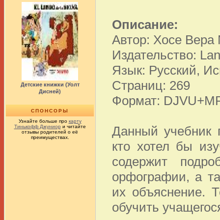
Описание:
Автор: Хосе Вера
Издательство: Lan
Язык: Русский, И
Страниц: 269
Детские книжки (Уолт
Дисней)
Формат: DJVU+M
СПОНСОРЫ
Узнайте больше про
карту
Тинькофф Джуниор
и читайте
Данный учебник п
отзывы родителей о её
преимуществах.
кто хотел бы из
содержит подро
орфографии, а т
их объяснение. Т
обучить учащегос