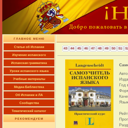
ГЛАВНОЕ МЕНЮ
Cтатьи об Испании
43
44
45
46
47
48
49
50
51
5
Изучение испанского
Испанская грамматика
Само
Уроки испанского языка
Авто
Изда
Учебные материалы
Год 
Медиа-Библиотека
Фор
Об Испании и ЛА
Каче
Язык
Сообщества
Тематический каталог
Рейт
Про
РЕКОМЕНДУЕМ
Раз