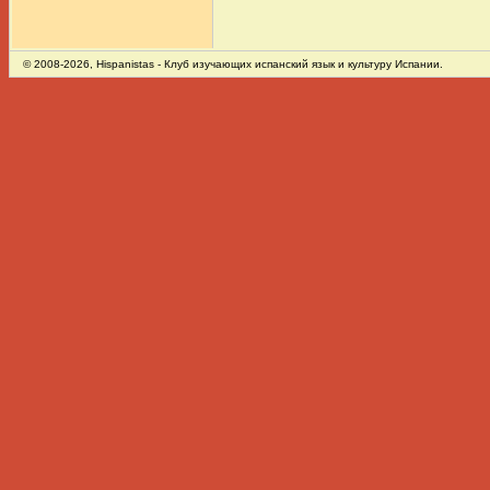
© 2008-2026,
Hispanistas
- Клуб изучающих испанский язык и культуру Испании.