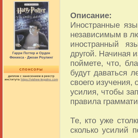
Описание:
Иностранные язы
независимым в люб
иностранный яз
другой. Начиная и
Гарри Поттер и Орден
Феникса - Джоан Роулинг
поймете, что, бл
СПОНСОРЫ
будут даваться л
диплом с занесением в реестр
института
https://vishee-legalno.com
своего изучения,
усилия, чтобы за
правила граммати
Те, кто уже стол
сколько усилий п