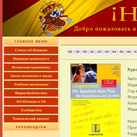
ГЛАВНОЕ МЕНЮ
Cтатьи об Испании
38
39
40
41
42
43
44
45
46
4
Изучение испанского
Испанская грамматика
Кур
Уроки испанского языка
Авто
Изда
Учебные материалы
Год 
Медиа-Библиотека
Фор
Об Испании и ЛА
Каче
Язык
Сообщества
Тематический каталог
Рейт
Про
РЕКОМЕНДУЕМ
Раз