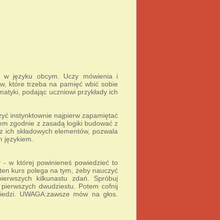
ia w języku obcym. Uczy mówienia i
w, które trzeba na pamięć wbić sobie
atyki, podając uczniowi przykłady ich
zyć instynktownie najpierw zapamiętać
tem zgodnie z zasadą logiki budować z
az ich składowych elementów, pozwala
 językiem.
 - w której powinieneś powiedzieć to
ten kurs polega na tym, żeby nauczyć
ierwszych kilkunastu zdań. Spróbuj
 pierwszych dwudziestu. Potem cofnij
owiedzi. UWAGA:zawsze mów na głos.