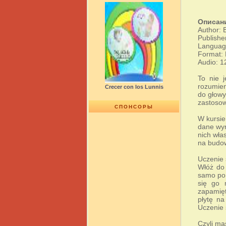
Описан
Author: 
Publishe
Language
Format:
Audio: 1
To nie 
rozumien
Crecer con los Lunnis
do głowy
zastosow
СПОНСОРЫ
W kursie
dane wyr
nich wła
na budow
Uczenie s
Włóż do 
samo po 
się go 
zapamięt
płytę n
Uczenie 
Czyli mas