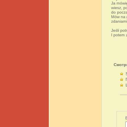
Ja mówię
wiesz, p
do począ
Mów na g
zdaniami
Jeśli po
I potem 
Смотр