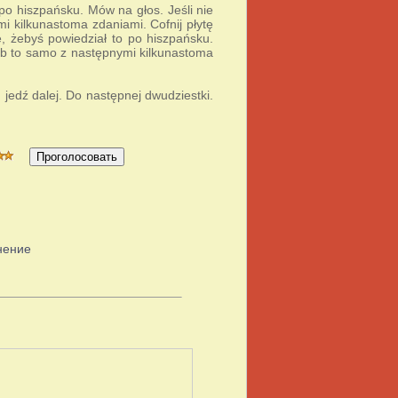
po hiszpańsku. Mów na głos. Jeśli nie
i kilkunastoma zdaniami. Cofnij płytę
, żebyś powiedział to po hiszpańsku.
rób to samo z następnymi kilkunastoma
jedź dalej. Do następnej dwudziestki.
нение