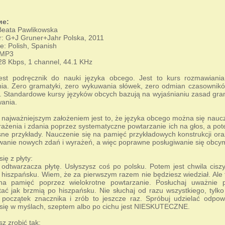
ие:
Beata Pawlikowska
r: G+J Gruner+Jahr Polska, 2011
: Polish, Spanish
 MP3
28 Kbps, 1 channel, 44.1 KHz
jest podręcznik do nauki języka obcego. Jest to kurs rozmawian
ia. Zero gramatyki, zero wykuwania słówek, zero odmian czasownikó
. Standardowe kursy języków obcych bazują na wyjaśnianiu zasad gram
ania.
 najważniejszym założeniem jest to, że języka obcego można się nauc
ażenia i zdania poprzez systematyczne powtarzanie ich na głos, a po
sne przykłady. Nauczenie się na pamięć przykładowych konstrukcji or
anie nowych zdań i wyrażeń, a więc poprawne posługiwanie się obcym
ię z płyty:
odtwarzacza płytę. Usłyszysz coś po polsku. Potem jest chwila ciszy
hiszpańsku. Wiem, że za pierwszym razem nie będziesz wiedział. Ale 
na pamięć poprzez wielokrotne powtarzanie. Posłuchaj uważnie p
ać jak brzmią po hiszpańsku. Nie słuchaj od razu wszystkiego, tylko
a początek znacznika i zrób to jeszcze raz. Spróbuj udzielać odp
się w myślach, szeptem albo po cichu jest NIESKUTECZNE.
z zrobić tak: