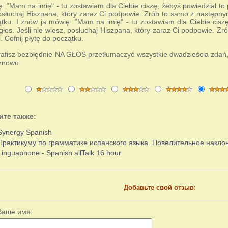
: "Mam na imię" - tu zostawiam dla Ciebie ciszę, żebyś powiedział to 
osłuchaj Hiszpana, który zaraz Ci podpowie. Zrób to samo z następnym
tku. I znów ja mówię: "Mam na imię" - tu zostawiam dla Ciebie ciszę
łos. Jeśli nie wiesz, posłuchaj Hiszpana, który zaraz Ci podpowie. Z
. Cofnij płytę do początku.
trafisz bezbłędnie NA GŁOS przetłumaczyć wszystkie dwadzieścia zdań, 
znowu.
ите также:
Synergy Spanish
Практикуму по грамматике испанского языка. Повелительное накло
Linguaphone - Spanish allTalk 16 hour
Добавьте свой отзыв:
Ваше имя: