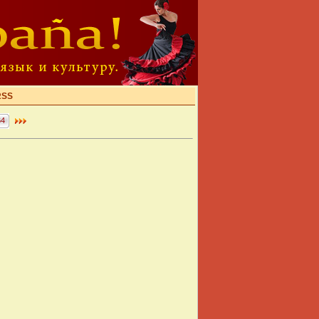
RSS
64