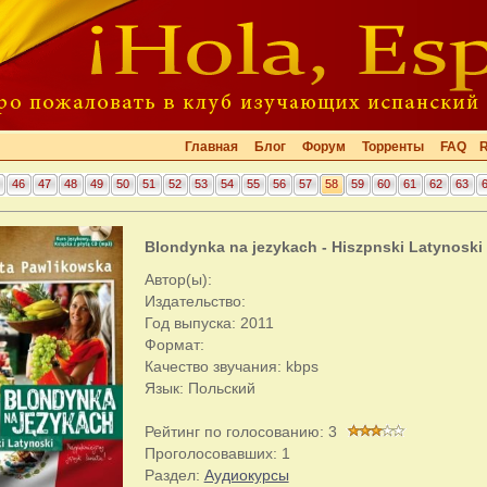
Главная
Блог
Форум
Торренты
FAQ
46
47
48
49
50
51
52
53
54
55
56
57
58
59
60
61
62
63
Blondynka na jezykach - Hiszpnski Latynoski
Автор(ы):
Издательство:
Год выпуска: 2011
Формат:
Качество звучания: kbps
Язык: Польский
Рейтинг по голосованию:
3
Проголосовавших:
1
Раздел:
Аудиокурсы