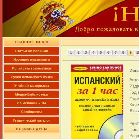
ГЛАВНОЕ МЕНЮ
Cтатьи об Испании
1
2
3
4
5
6
7
8
9
1
Изучение испанского
Испанская грамматика
Испа
Уроки испанского языка
Авто
Изда
Учебные материалы
Год 
Медиа-Библиотека
Фор
Об Испании и ЛА
Каче
Язык
Сообщества
Тематический каталог
Рейт
Про
РЕКОМЕНДУЕМ
Раз