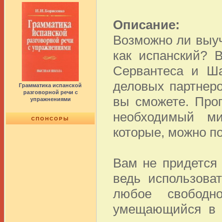
Описание:
Возможно ли выуч
как испанский? 
Сервантеса и Ша
деловых партнер
Грамматика испанской
разговорной речи с
вы сможете. Про
упражнениями
необходимый м
СПОНСОРЫ
которые, можно п
Вам не придется
ведь использова
любое свободн
умещающийся в к