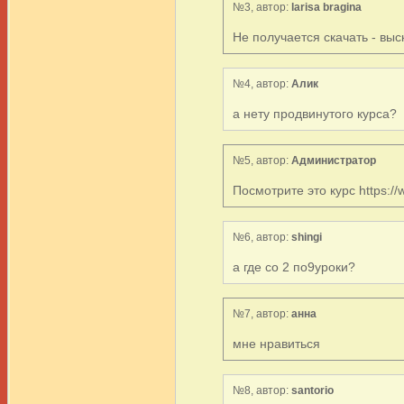
№3, автор:
larisa bragina
Не получается скачать - вы
№4, автор:
Алик
а нету продвинутого курса?
№5, автор:
Администратор
Посмотрите это курс https://
№6, автор:
shingi
а где со 2 по9уроки?
№7, автор:
анна
мне нравиться
№8, автор:
santorio