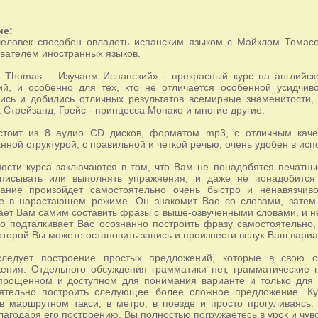
ие:
еловек способен овладеть испанским языком с Майклом Томасо
вателем иностранных языков.
 Thomas – Изучаем Испанский» - прекрасный курс на английск
ий, и особенно для тех, кто не отличается особенной усидчи
ись и добились отличных результатов всемирные знаменитости, 
 Стрейзанд, Грейс - принцесса Монако и многие другие.
стоит из 8 аудио CD дисков, форматом mp3, с отличным каче
нной структурой, с правильной и четкой речью, очень удобен в исп
ости курса заключаются в том, что Вам не понадобятся печатны
писывать или выполнять упражнения, и даже не понадобится 
ание произойдет самостоятельно очень быстро и ненавязчив
е в нарастающем режиме. Он знакомит Вас со словами, затем
ает Вам самим составить фразы с выше-озвученными словами, и не
о подталкивает Вас осознанно построить фразу самостоятельно, 
оторой Вы можете остановить запись и произнести вслух Ваш вариа
следует построение простых предложений, которые в свою 
ения. Отдельного обсуждения грамматики нет, грамматические 
прощенном и доступном для понимания варианте и только для 
ятельно построить следующее более сложное предложение. К
 в маршрутном такси, в метро, в поезде и просто прогуливаясь
лагодаря его построению, Вы полностью погружаетесь в урок и чув