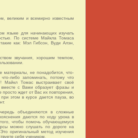
м, великим и всемирно известным
ом языке для начинающих изучать
востью. По системе Майкла Томаса
такие как: Мэл Гибсон, Вуди Алэн,
ством звучания, хорошим темпом,
ользовании.
е материалы, не понадобится, что-
что-либо запоминать, потому что
о! Майкл Томас выстраивает своё
 вместе с Вами образует фразы и
 просто ждет от Вас их повторения,
при этом в курсе дается пауза, во
нт.
очередь объединяются в сложные
пояснения даются по ходу урока в
того, чтобы помочь обучающемуся
урсы можно слушать по дороге на
. Это оригинальный метод изучения
ствуете себя учеником.