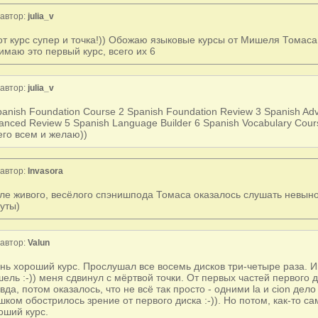
автор:
julia_v
от курс супер и точка!)) Обожаю языковые курсы от Мишеля Томаса 
имаю это первый курс, всего их 6
автор:
julia_v
panish Foundation Course 2 Spanish Foundation Review 3 Spanish Ad
anced Review 5 Spanish Language Builder 6 Spanish Vocabulary Cou
Чего всем и желаю))
автор:
Invasora
ле живого, весёлого спэнишпода Томаса оказалось слушать невын
уты)
автор:
Valun
нь хороший курс. Прослушал все восемь дисков три-четыре раза. Им
ель :-)) меня сдвинул с мёртвой точки. От первых частей первого 
вда, потом оказалось, что не всё так просто - одними la и cion дел
шком обострилось зрение от первого диска :-)). Но потом, как-то с
оший курс.