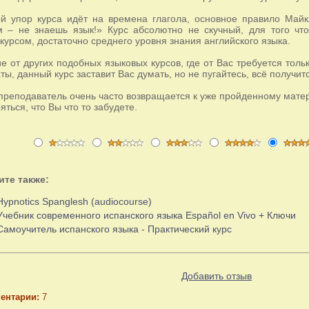
й упор курса идёт на времена глагола, основное правило Май
м – не знаешь язык!» Курс абсолютно не скучный, для того чт
курсом, достаточно среднего уровня знания английского языка.
ие от других подобных языковых курсов, где от Вас требуется толь
ты, данный курс заставит Вас думать, но не пугайтесь, всё получит
 преподаватель очень часто возвращается к уже пройденному мате
яться, что Вы что то забудете.
ите также:
Hypnotics Spanglesh (audiocourse)
Учебник современного испанского языка Español en Vivo + Ключи
Самоучитель испанского языка - Практический курс
Добавить отзыв
ентарии:
7