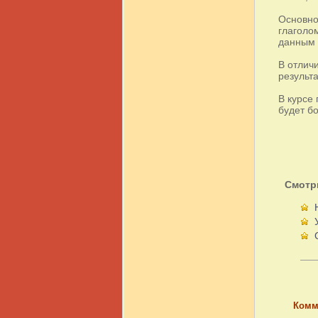
Основно
глаголо
данным 
В отлич
результа
В курсе
будет бо
Смотр
Комм