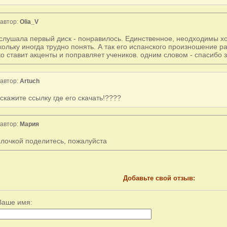
автор:
Olia_V
слушала первый диск - понравилось. Единственное, неодходимы хо
кольку иногда трудно понять. А так его испанского произношение ра
ко ставит акценты и поправляет учеников. одним словом - спасибо з
автор:
Artuch
скажите ссылку где его скачать!????
автор:
Мария
лочкой поделитесь, пожалуйста
Добавьте свой отзыв:
Ваше имя: