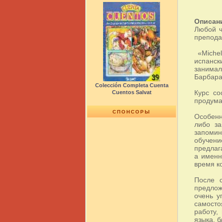
Описан
Любой ч
препода
«Michel
испанск
занимал
Барбара
Colección Completa Cuenta
Курс со
Cuentos Salvat
продума
СПОНСОРЫ
Особенн
либо за
запомин
обучени
предлаг
а именн
время к
После 
предлож
очень у
самосто
работу,
языка, б