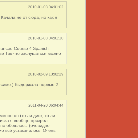
2010-01-03 04:01:02
Качала не от сюда, но как я
2010-01-03 04:01:10
vanced Course 4 Spanish
rse Так что заслушаться можно
2010-02-09 13:02:29
осимо:) Выдержала первые 2
2011-04-20 06:04:44
енно он (то ли диск, то ли
диска я вообще прозрел.
о не обошлось. (очевидно
амо всё устаканилось. Очень