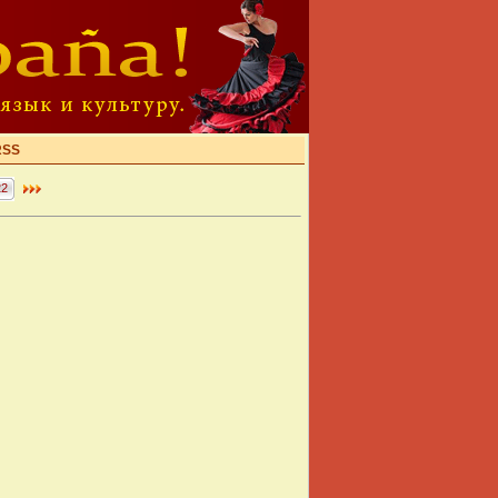
RSS
22