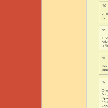
№1, 
ент
пон
№2, 
1 S
Adv
;) 
№3, 
Пос
мин
№4, 
Оче
Миш
Пра
сли
хор