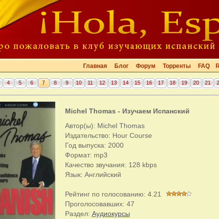
Главная
Блог
Форум
Торренты
FAQ
4
5
6
7
8
9
10
11
12
13
14
15
16
17
18
19
20
21
Michel Thomas - Изучаем Испанский
Автор(ы): Michel Thomas
Издательство: Hour Course
Год выпуска: 2000
Формат: mp3
Качество звучания: 128 kbps
Язык: Английский
Рейтинг по голосованию:
4.21
Проголосовавших:
47
Раздел:
Аудиокурсы