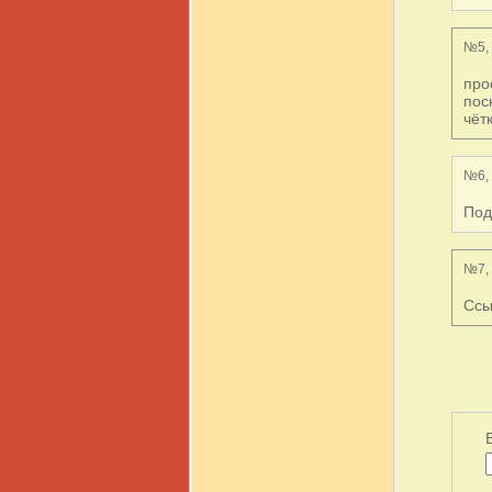
№5, 
про
пос
чёт
№6, 
Под
№7, 
Ссы