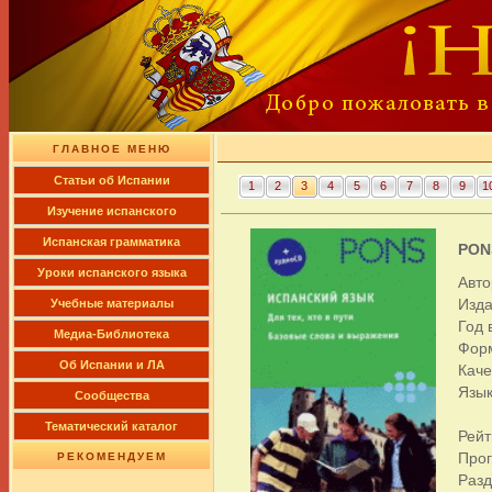
ГЛАВНОЕ МЕНЮ
Cтатьи об Испании
1
2
3
4
5
6
7
8
9
1
Изучение испанского
Испанская грамматика
PONS
Уроки испанского языка
Авто
Изда
Учебные материалы
Год 
Медиа-Библиотека
Фор
Об Испании и ЛА
Каче
Язык
Сообщества
Тематический каталог
Рейт
Про
РЕКОМЕНДУЕМ
Раз