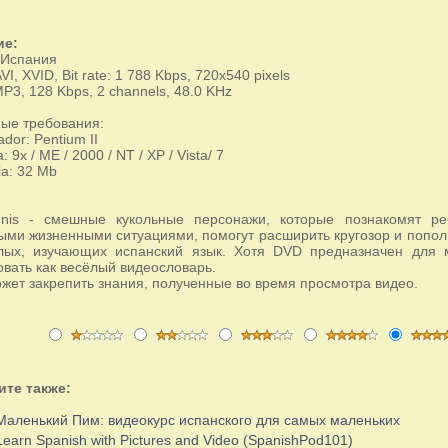
ие:
 Испания
VI, XVID, Bit rate: 1 788 Kbps, 720х540 pixels
P3, 128 Kbps, 2 channels, 48.0 KHz
ые требования:
ador: Pentium II
: 9x / ME / 2000 / NT / XP / Vista/ 7
ia: 32 Mb
nnis - смешные кукольные персонажи, которые познакомят 
ыми жизненными ситуациями, помогут расширить кругозор и пополн
лых, изучающих испанский язык. Хотя DVD предназначен для 
овать как весёлый видеословарь.
жет закрепить знания, полученные во время просмотра видео.
ите также:
Маленький Пим: видеокурс испанского для самых маленьких
Learn Spanish with Pictures and Video (SpanishPod101)