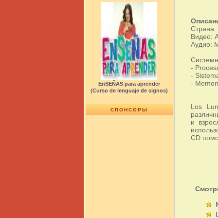
Описан
Страна:
Видео: A
Аудио: M
Системн
- Proces
- Sistema
- Memor
EnSEÑAS para aprender
(Curso de lenguaje de signos)
Los Lu
СПОНСОРЫ
различн
и взрос
использ
CD помо
Смотр