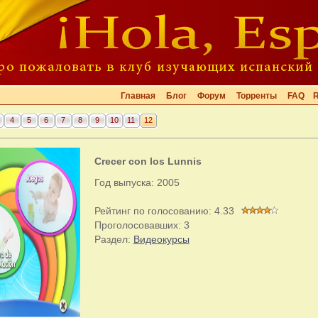
Главная
Блог
Форум
Торренты
FAQ
4
5
6
7
8
9
10
11
12
Crecer con los Lunnis
Год выпуска: 2005
Рейтинг по голосованию:
4.33
Проголосовавших:
3
Раздел:
Видеокурсы