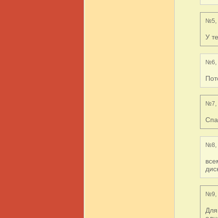
№5, 
У т
№6, 
Пот
№7, 
Спа
№8, 
все
дис
№9, 
Для
одн