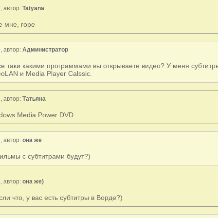
, автор:
Tatyana
е мне, горе
, автор:
Администратор
се таки какими программами вы открываете видео? У меня субтитры 
eoLAN и Media Player Calssic.
, автор:
Татьяна
dows Media Power DVD
, автор:
она же
ильмы с субтитрами будут?)
, автор:
она же)
если что, у вас есть субтитры в Ворде?)