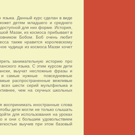
 языка. Данный курс сделан в виде
может детям младшего и среднего
 доступной для них форме. История,
ьшой Маззи, из космоса прибывает в
довником Бобом. Боб очень любит
сса также нравится королевскому
шное чудище из космоса Маззи хочет
треть занимательную историю про
анского языка. С этим курсом дети
пански, выучат несложные фразы и
ли и самые нужные повседневные
самые распространенные вежливые
 всех шести серий мультфильма и
тивнее, чем на скучных школьных
ся воспринимать иностранные слова
чтобы дети могли не только слышать
одойти для использования на уроках
но и они с большим удовольствием
егкостью выучив при этом базовый