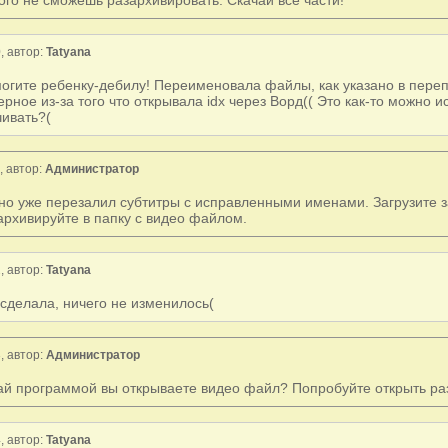
, автор:
Tatyana
огите ребенку-дебилу! Переименовала файлы, как указано в переп
ерное из-за того что открывала idx через Ворд(( Это как-то можно 
чивать?(
 автор:
Администратор
но уже перезалил субтитры с исправленными именами. Загрузите з
архивируйте в папку с видео файлом.
, автор:
Tatyana
 сделала, ничего не изменилось(
, автор:
Администратор
ай программой вы открываете видео файл? Попробуйте открыть ра
, автор:
Tatyana