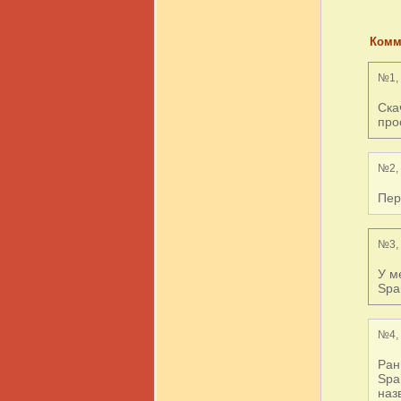
Комм
№1, 
Ска
про
№2, 
Пер
№3, 
У м
Spa
№4, 
Ран
Spa
наз