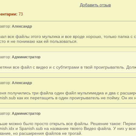
Добавить отзыв
ентарии:
73
автор:
Александр
чал все файлы этого мультика и все вроде хорошо, только папка с 
сто я не понимаю как ей пользоваться.
автор:
Администратор
етяни все файл с видео и с субтитрами в твой проигрыватель. Дол
автор:
Александр
еня получились три файла один файл мультимедиа и два с расшире
nish.sub как их перетащить в один проигрыватель не пойму. Он их 
автор:
Администратор
ьше можно было просто открыть все файлы. Решение такое: Пере
nish.idx и Spanish.sub на название твоего Видео файла. У них у вс
вание, но расширения файлов не трогай.