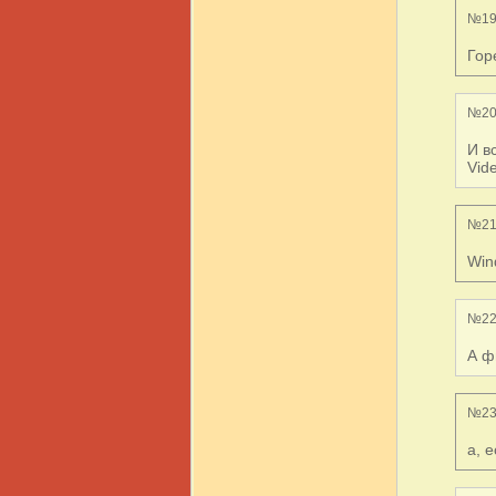
№19
Гор
№20
И в
Vid
№21
Win
№22
А ф
№23
а, 