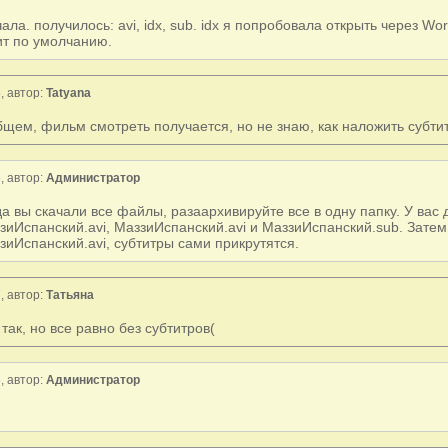
чала. получилось: avi, idx, sub. idx я попробовала открыть через W
ит по умолчанию.
, автор:
Tatyana
бщем, фильм смотреть получается, но не знаю, как наложить субти
, автор:
Администратор
да вы скачали все файлы, разаархивируйте все в одну папку. У вас
зиИспанский.avi, МаззиИспанский.avi и МаззиИспанский.sub. Затем
зиИспанский.avi, субтитры сами прикрутятся.
, автор:
Татьяна
 так, но все равно без субтитров(
, автор:
Администратор