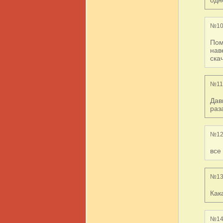
№10
Пом
нав
ска
№11,
Дав
раз
№12
все
№13
Как
№14