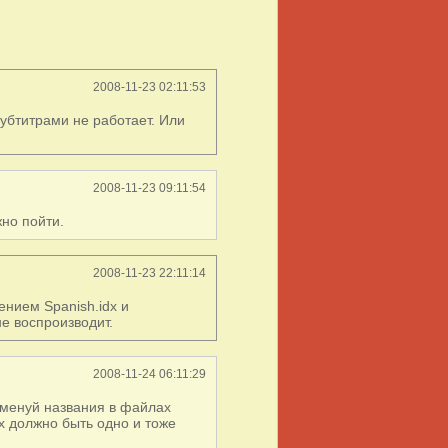
2008-11-23 02:11:53
субтитрами не работает. Или
2008-11-23 09:11:54
жно пойти.
2008-11-23 22:11:14
нием Spanish.idx и
не воспроизводит.
2008-11-24 06:11:29
именуй названия в файлах
ех должно быть одно и тоже