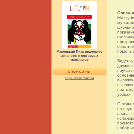
Описан
Muzzy i
мультфи
школьно
показан
сказочн
прекрас
советни
помочь 
Маленький Пим: видеокурс
испанского для самых
маленьких
Видеоку
дружелю
научатс
СПОНСОРЫ
основн
https://avimontazh.ru
выражен
выражен
поэтому
уроках.
С этим 
на слух
слова, 
испанск
посмотр
набор и