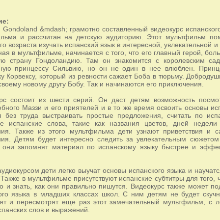
ие:
n Gondoland &mdash; грамотно составленный видеокурс испанского
льма и рассчитан на детскую аудиторию. Этот мультфильм по
го возраста изучать испанский язык в интересной, увлекательной и
ная в мультфильме, начинается с того, что его главный герой, бол
ую страну Гондоландию. Там он знакомится с королевским са
ную принцессу Сильвию, но он не один в нее влюблен. Принце
ку Корвексу, который из ревности сажает Боба в тюрьму. Доброду
своему новому другу Бобу. Так и начинаются его приключения.
рс состоит из шести серий. Он даст детям возможность посмо
бного Маззи и его приятелей и в то же время освоить основы исп
я без труда выстраивать простые предложения, считать по ис
ые испанские слова, такие как названия цветов, дней неде
ия. Также из этого мультфильма дети узнают приветствия и 
ия. Детям будет интересно следить за увлекательным сюжетом
 они запомнят материал по испанскому языку быстрее и эффек
аудиокурсом дети легко выучат основы испанского языка и научат
. Также в мультфильме присутствуют испанские субтитры для того, 
но и знать, как они правильно пишутся. Видеокурс также может п
ого языка в младших классах школ. С ним детям не будет скуч
ят и пересмотрят еще раз этот замечательный мультфильм, с л
спанских слов и выражений.