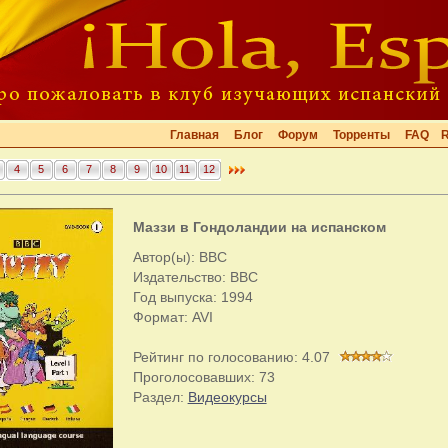
Главная
Блог
Форум
Торренты
FAQ
4
5
6
7
8
9
10
11
12
Маззи в Гондоландии на испанском
Автор(ы): BBC
Издательство: BBC
Год выпуска: 1994
Формат: AVI
Рейтинг по голосованию:
4.07
Проголосовавших:
73
Раздел:
Видеокурсы