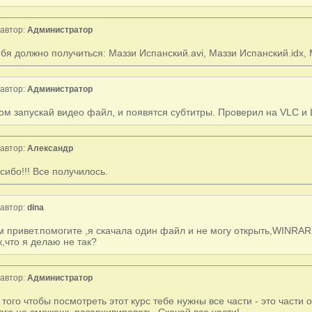
автор:
Администратор
ебя должно получиться: Маззи Испанский.avi, Маззи Испанский.idx,
автор:
Администратор
ом запускай видео файл, и появятся субтитры. Проверил на VLC и Li
автор:
Александр
сибо!!! Все получилось.
автор:
dina
м привет.помогите ,я скачала один файл и не могу открыть,WINRAR 
к,что я делаю не так?
автор:
Администратор
 того чтобы посмотреть этот курс тебе нужны все части - это части 
ого не сможешь разархивировать. Скачай все части!