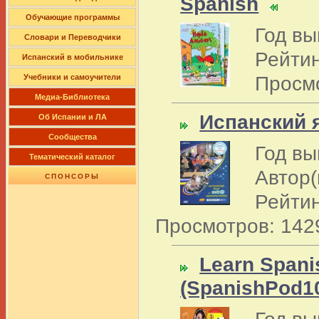
Spanish
Обучающие программы
Год вы
Словари и Переводчики
Рейтин
Испанский в мобильнике
Просмо
Учебники и самоучители
Медиа-Библиотека
Испанский 
Об Испании и ЛА
Сообщества
Год вы
Тематический каталог
Автор(
СПОНСОРЫ
Рейтин
Просмотров: 142
Learn Spani
(SpanishPod1
Год вы