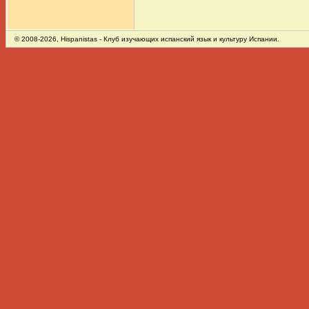
© 2008-2026,
Hispanistas
- Клуб изучающих испанский язык и культуру Испании.