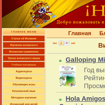
Главная
Б
ГЛАВНОЕ МЕНЮ
Cтатьи об Испании
1
2
В
Изучение испанского
Испанская грамматика
Galloping M
Уроки испанского языка
Учебные материалы
Год вы
Аудиокурсы
Рейтин
Видеокурсы
Просм
Обучающие игры
Каталанский язык
Hola Amigos!
Методики изучения
Испанский для детей