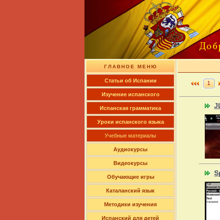
ГЛАВНОЕ МЕНЮ
Cтатьи об Испании
1
Изучение испанского
J
Испанская грамматика
Уроки испанского языка
Учебные материалы
Аудиокурсы
Видеокурсы
S
Обучающие игры
Каталанский язык
Методики изучения
Испанский для детей