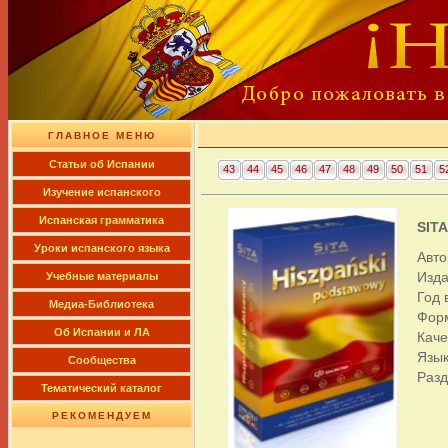
ГЛАВНОЕ МЕНЮ
Cтатьи об Испании
43
44
45
46
47
48
49
50
51
5
Изучение испанского
Испанская грамматика
SITA
Уроки испанского языка
Авто
Изда
Учебные материалы
Год 
Медиа-Библиотека
Фор
Об Испании и ЛА
Каче
Язык
Сообщества
Раз
Тематический каталог
РЕКОМЕНДУЕМ