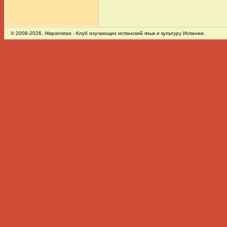
© 2008-2026,
Hispanistas
- Клуб изучающих испанский язык и культуру Испании.