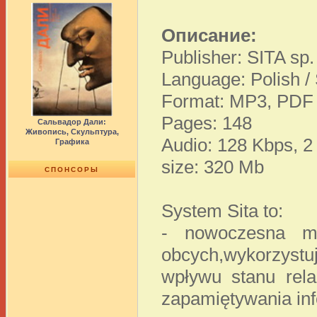
Описание:
Publisher: SITA sp.
Language: Polish /
Format: MP3, PDF
Pages: 148
Сальвадор Дали:
Живопись, Скульптура,
Audio: 128 Kbps, 2
Графика
size: 320 Mb
СПОНСОРЫ
System Sita to:
- nowoczesna me
obcych,wykorzystu
wpływu stanu rela
zapamiętywania inf