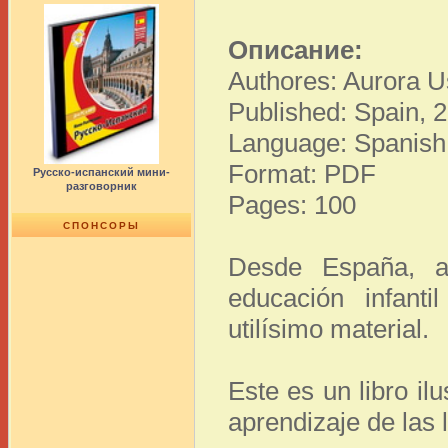
Описание:
Authores: Aurora U
Published: Spain, 
Language: Spanish
Format: PDF
Русско-испанский мини-
разговорник
Pages: 100
СПОНСОРЫ
Desde España, a
educación infanti
utilísimo material.
Este es un libro il
aprendizaje de las 