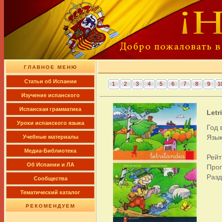
ГЛАВНОЕ МЕНЮ
Cтатьи об Испании
1
2
3
4
5
6
7
8
9
1
Изучение испанского
Испанская грамматика
Letr
Уроки испанского языка
Год 
Язык
Учебные материалы
Медиа-Библиотека
Рейт
Об Испании и ЛА
Про
Раз
Сообщества
Тематический каталог
РЕКОМЕНДУЕМ