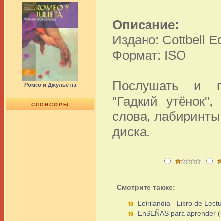
Описание:
Издано: Cottbell Ed
Формат: ISO
Послушать и по
Ромео и Джульетта
"Гадкий утёнок"
СПОНСОРЫ
слова, лабиринты
диска.
Смотрите также:
Letrilandia - Libro de Lect
EnSEÑAS para aprender (C