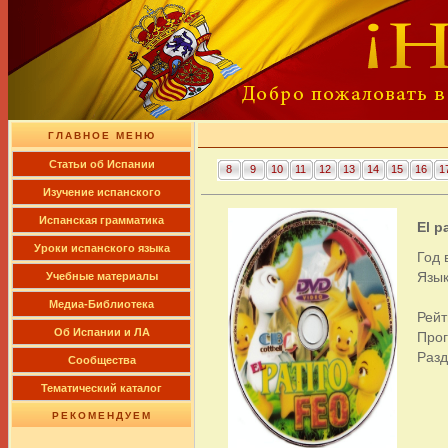
ГЛАВНОЕ МЕНЮ
Cтатьи об Испании
8
9
10
11
12
13
14
15
16
1
Изучение испанского
Испанская грамматика
El p
Уроки испанского языка
Год 
Язык
Учебные материалы
Медиа-Библиотека
Рейт
Об Испании и ЛА
Про
Раз
Сообщества
Тематический каталог
РЕКОМЕНДУЕМ