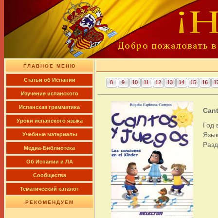
ГЛАВНОЕ МЕНЮ
Cтатьи об Испании
8
9
10
11
12
13
14
15
16
1
Изучение испанского
Испанская грамматика
Cant
Уроки испанского языка
Год 
Язык
Учебные материалы
Раз
Медиа-Библиотека
Об Испании и ЛА
Сообщества
Тематический каталог
РЕКОМЕНДУЕМ