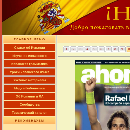
ГЛАВНОЕ МЕНЮ
Cтатьи об Испании
1
2
3
4
5
6
7
8
9
1
Изучение испанского
Испанская грамматика
Уроки испанского языка
Учебные материалы
Медиа-Библиотека
Об Испании и ЛА
Сообщества
Тематический каталог
РЕКОМЕНДУЕМ