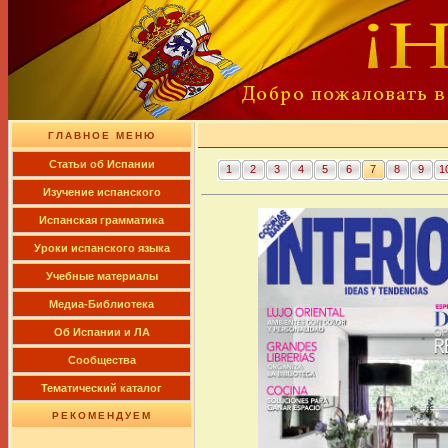
ГЛАВНОЕ МЕНЮ
Cтатьи об Испании
1
2
3
4
5
6
7
8
9
1
Изучение испанского
Испанская грамматика
Уроки испанского языка
Учебные материалы
Медиа-Библиотека
Об Испании и ЛА
Сообщества
Тематический каталог
РЕКОМЕНДУЕМ