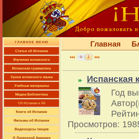
Главная
Б
ГЛАВНОЕ МЕНЮ
Cтатьи об Испании
1
2
Изучение испанского
Испанская грамматика
Испанская 
Уроки испанского языка
Учебные материалы
Год вы
Медиа-Библиотека
Автор(
Об Испании и ЛА
Рейтин
Книги об Испании
Фильмы об Испании
Просмотров: 198
Видеокурсы танцев
О Латинской Америке