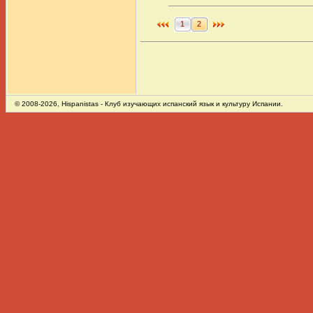
1
2
© 2008-2026,
Hispanistas
- Клуб изучающих испанский язык и культуру Испании.