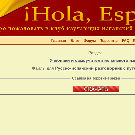
Главная
Блог
Форум
Торренты
FAQ
Раздел:
Учебники и самоучители испанского яз
Файлы для
Русско-испанский разговорник с пу
Ссылка на Торрент-Трекер