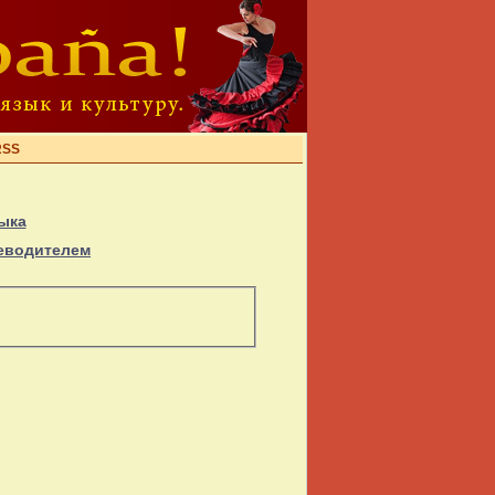
RSS
ыка
теводителем