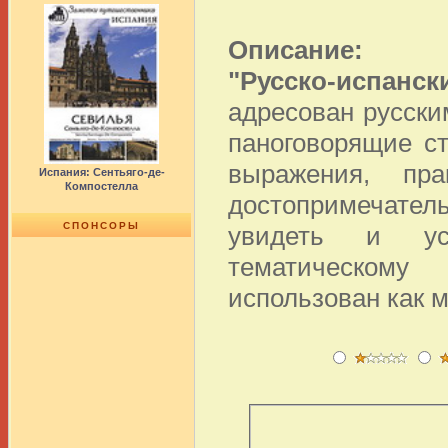
Описание:
"Русско-испан
адресован русск
паноговорящие с
выражения, пр
Испания: Сентьяго-де-
Компостелла
достопримечател
СПОНСОРЫ
увидеть и ус
тематическому
использован как 