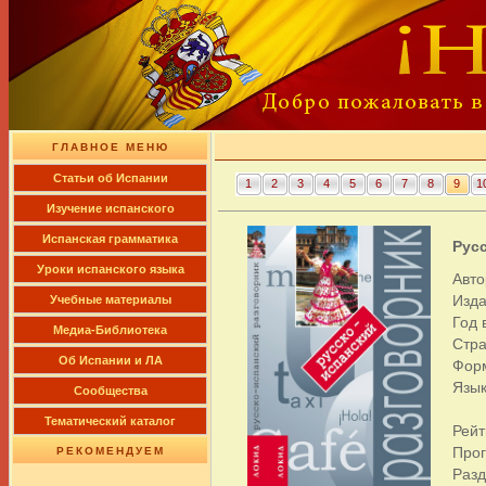
ГЛАВНОЕ МЕНЮ
Cтатьи об Испании
1
2
3
4
5
6
7
8
9
1
Изучение испанского
Испанская грамматика
Рус
Уроки испанского языка
Авто
Изд
Учебные материалы
Год 
Медиа-Библиотека
Стра
Об Испании и ЛА
Фор
Язык
Сообщества
Тематический каталог
Рейт
Про
РЕКОМЕНДУЕМ
Раз