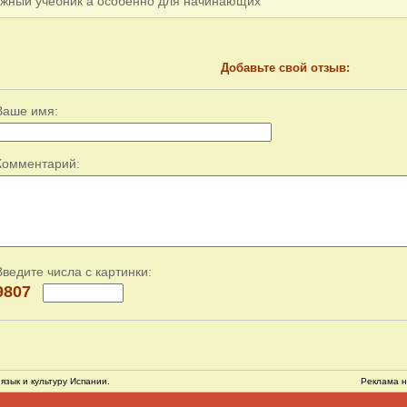
жный учебник а особенно для начинающих
Добавьте свой отзыв:
Ваше имя:
Комментарий:
Введите числа с картинки:
9807
язык и культуру Испании.
Реклама н