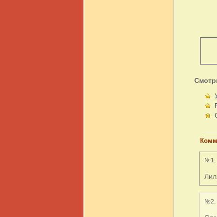
Смотр
Комм
№1, 
Лил
№2, 