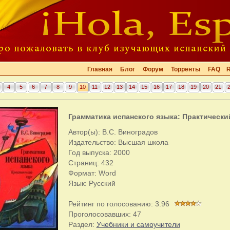
Главная
Блог
Форум
Торренты
FAQ
4
5
6
7
8
9
10
11
12
13
14
15
16
17
18
19
20
21
Грамматика испанского языка: Практически
Автор(ы): В.С. Виноградов
Издательство: Высшая школа
Год выпуска: 2000
Страниц: 432
Формат: Word
Язык: Русский
Рейтинг по голосованию:
3.96
Проголосовавших:
47
Раздел:
Учебники и самоучители