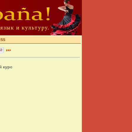
RSS
22
й курс