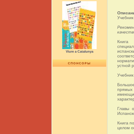
Описан
Учебник
Рекоме
качеств
Книга 
специал
испанск
Viure a Catalunya
соотве
нормати
СПОНСОРЫ
устной р
Учебник
Большое
прямых 
имеющим
характе
Главы о
Испанск
Книга п
целом о