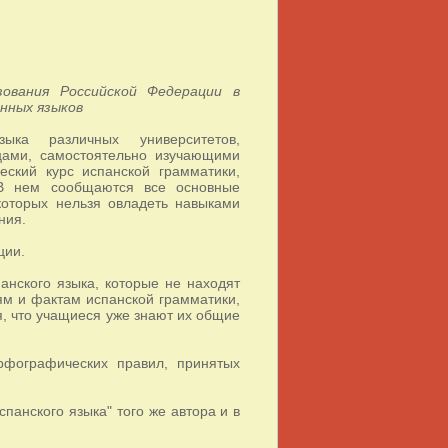
ования Российской Федерации в
нных языков
ыка различных университетов,
цами, самостоятельно изучающими
еский курс испанской грамматики,
 В нем сообщаются все основные
которых нельзя овладеть навыками
ния.
ции.
нского языка, которые не находят
ям и фактам испанской грамматики,
я, что учащиеся уже знают их общие
фографических правил, принятых
панского языка" того же автора и в