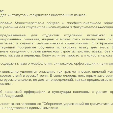
ие:
 для институтов и факультетов иностранных языков.
ндовано Министерством общего и профессионального образ
е учебника для студентов институтов и факультетов иностра
предназначена для студентов отделений испанского яз
изированных гимназий, лицеев и может быть использована ли
ий язык, и служить грамматическим справочником. Это практич
тствующий программе обучения испанскому языку для вузов.
вные сведения о грамматическом строе испанского языка, без 
ечи, письма и перевода. Книгу отличает простота и ясность изложе
 содержит главы о морфологии, синтаксисе, орфографии и пунктуа
 внимание уделяется описанию тех грамматических явлений испа
соответствий в русской речи. В свою очередь некоторым категори
 русские аналоги, не дается определений, так как предполагаетс
ристики.
б испанской орфографии и пунктуации написаны с учетом ор
ой Академией.
олностью согласована со "Сборником упражнений по грамматике ис
ни представляют единый комплекс.