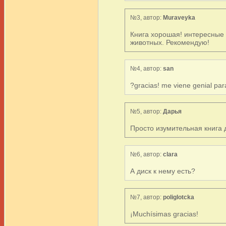
№3, автор:
Muraveyka
Книга хорошая! интересные
животных. Рекомендую!
№4, автор:
san
?gracias! me viene genial par
№5, автор:
Дарья
Просто изумительная книга д
№6, автор:
clara
А диск к нему есть?
№7, автор:
poliglotcka
¡Muchísimas gracias!