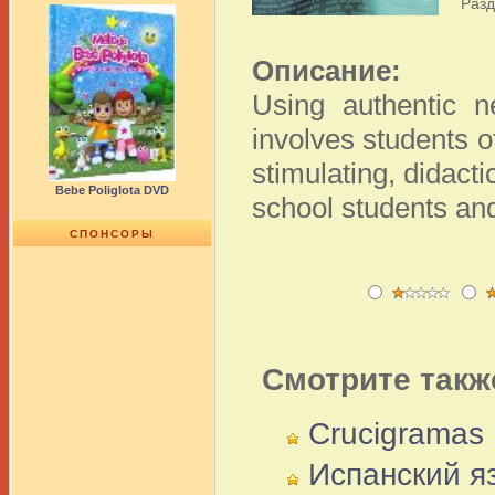
Раз
Описание:
Using authentic n
involves students o
stimulating, didact
Bebe Poliglota DVD
school students and
СПОНСОРЫ
Смотрите такж
Crucigramas D
Испанский яз