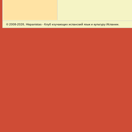
© 2008-2026,
Hispanistas
- Клуб изучающих испанский язык и культуру Испании.