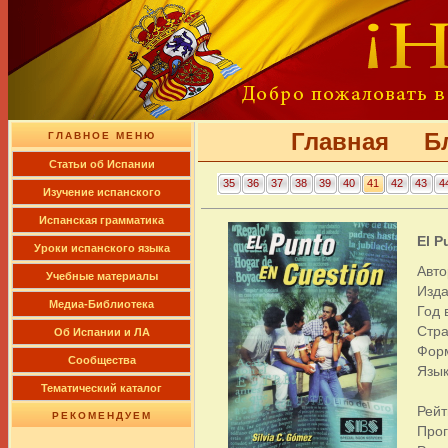
Главная
Б
ГЛАВНОЕ МЕНЮ
Cтатьи об Испании
35
36
37
38
39
40
41
42
43
4
Изучение испанского
Испанская грамматика
El P
Уроки испанского языка
Авто
Учебные материалы
Изда
Медиа-Библиотека
Год 
Стра
Об Испании и ЛА
Фор
Сообщества
Язык
Тематический каталог
Рейт
РЕКОМЕНДУЕМ
Про