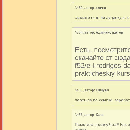
№53, автор:
алина
скажите,есть ли аудиокурс к
№54, автор:
Администратор
Есть, посмотрит
скачайте от сюда 
f52/e-i-rodriges-
prakticheskiy-kur
№55, автор:
Lusiyen
перешла по ссылке, зарегист
№56, автор:
Kate
Помогите пожалуйста!! Как 
плииз