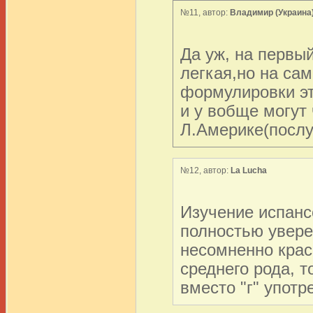
№11, автор:
Владимир (Украина
Да уж, на первы
легкая,но на сам
формулировки это
и y вобще могут 
Л.Америке(послу
№12, автор:
La Lucha
Изучение испанс
полностью увере
несомненно краси
среднего рода, т
вместо "г" употре