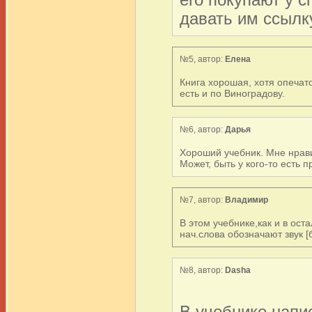
его покупают у с
давать им ссылку
№5, автор:
Елена
Книга хорошая, хотя опечато
есть и по Виноградову.
№6, автор:
Дарья
Хороший учебник. Мне нравит
Может, быть у кого-то есть 
№7, автор:
Владимир
В этом учебнике,как и в ос
нач.слова обозначают звук [
№8, автор:
Dasha