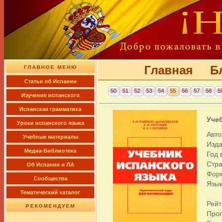
Главная
Б
ГЛАВНОЕ МЕНЮ
Cтатьи об Испании
50
51
52
53
54
55
56
57
58
5
Изучение испанского
Испанская грамматика
Учеб
Уроки испанского языка
Авто
Учебные материалы
Изда
Медиа-Библиотека
Год 
Стра
Об Испании и ЛА
Фор
Сообщества
Язык
Тематический каталог
Рейт
РЕКОМЕНДУЕМ
Про