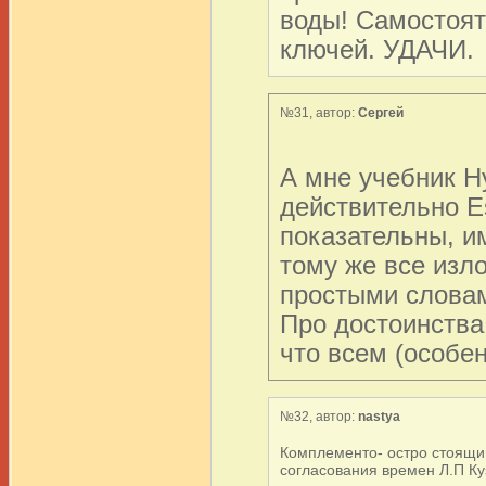
воды! Самостояте
ключей. УДАЧИ.
№31, автор:
Сергей
А мне учебник Н
действительно Es
показательны, им
тому же все изл
простыми словам
Про достоинства 
что всем (особе
№32, автор:
nastya
Комплементо- остро стоящий
согласования времен Л.П Ку