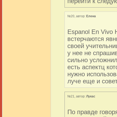
перейти к следую
№20, автор:
Елена
Espanol En Vivo
встерчаются явн
своей учительни
у нее не спраши
сильно усложнила
есть аспектц ко
нужно использов
луче еще и совет
№21, автор:
Лукас
По правде говор