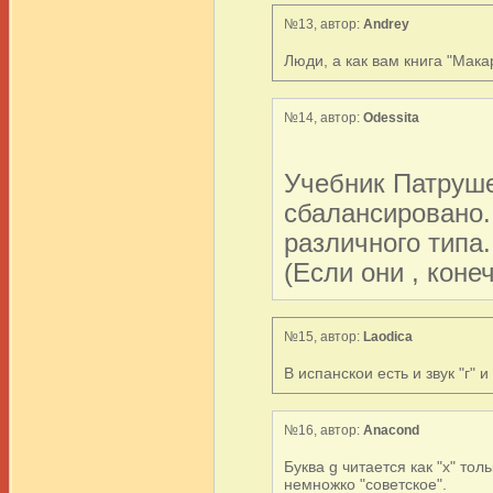
№13, автор:
Andrey
Люди, а как вам книга "Мака
№14, автор:
Odessita
Учебник Патруше
сбалансировано.
различного типа
(Если они , коне
№15, автор:
Laodica
В испанскои есть и звук "г" и
№16, автор:
Anacond
Буква g читается как "x" тол
немножко "советское".