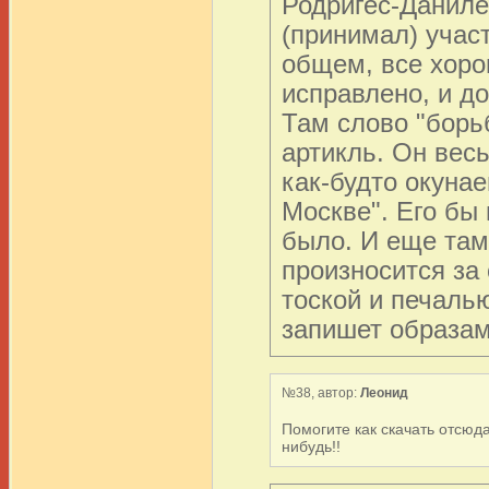
Родригес-Даниле
(принимал) учас
общем, все хорош
исправлено, и до
Там слово "борь
артикль. Он вес
как-будто окуна
Москве". Его бы
было. И еще там 
произносится за
тоской и печаль
запишет образам
№38, автор:
Леонид
Помогите как скачать отсюда
нибудь!!