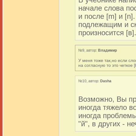
В учебнике напис
начале слова посл
и после [m] и [n
подлежащим и ска
произносится [в]
№9, автор:
Владимир
У меня тоже так,но если сло
на согласную то это четкое 
№10, автор:
Dasha
Возможно, Вы пр
иногда тяжело во
иногда проблемы
"й", в других - н