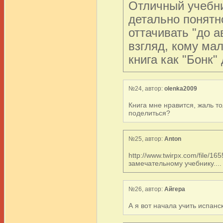
Отличный учебни
детально понятн
оттачивать "до а
взгляд, кому мал
книга как "Бонк"
№24, автор:
olenka2009
Книга мне нравится, жаль то
поделиться?
№25, автор:
Anton
http://www.twirpx.com/file/
замечательному учебнику....
№26, автор:
Aйгера
А я вот начала учить испанск