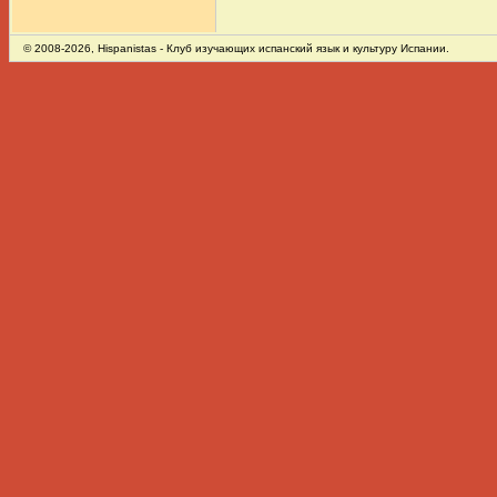
© 2008-2026,
Hispanistas
- Клуб изучающих испанский язык и культуру Испании.