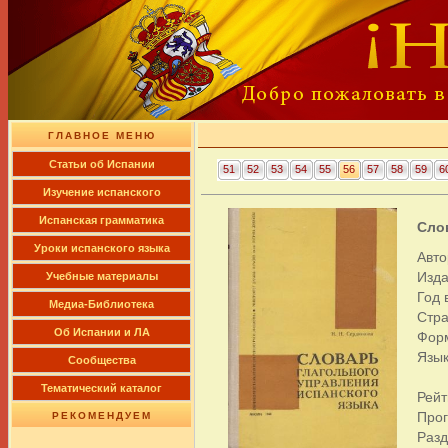
ГЛАВНОЕ МЕНЮ
Cтатьи об Испании
51
52
53
54
55
56
57
58
59
6
Изучение испанского
Испанская грамматика
Сло
Уроки испанского языка
Авто
Изд
Учебные материалы
Год 
Медиа-Библиотека
Стра
Об Испании и ЛА
Фор
Язык
Сообщества
Тематический каталог
Рейт
Про
РЕКОМЕНДУЕМ
Раз