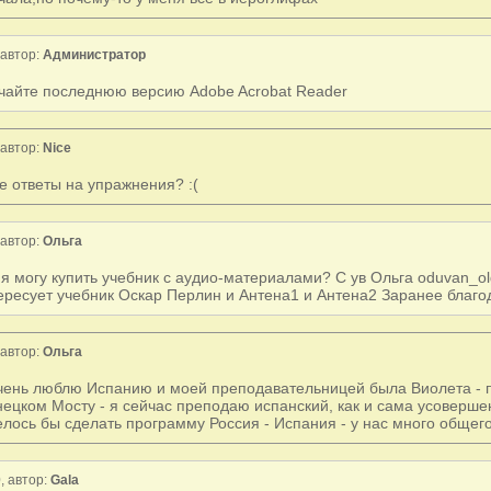
автор:
Администратор
чайте последнюю версию Adobe Acrobat Reader
автор:
Nice
де ответы на упражнения? :(
автор:
Ольга
 я могу купить учебник с аудио-материалами? С ув Ольга oduvan_o
ересует учебник Оскар Перлин и Антена1 и Антена2 Заранее благод
автор:
Ольга
чень люблю Испанию и моей преподавательницей была Виолета - 
нецком Мосту - я сейчас преподаю испанский, как и сама усоверш
елось бы сделать программу Россия - Испания - у нас много общего
, автор:
Gala