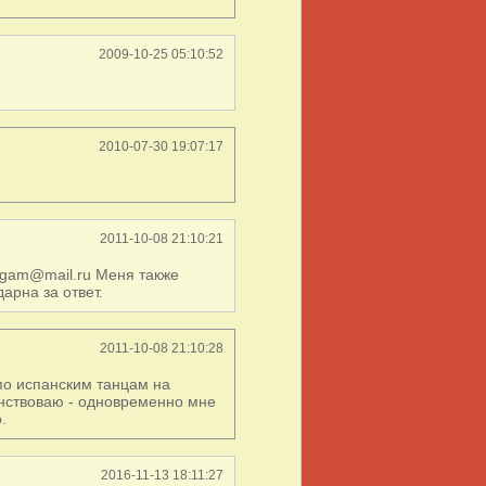
2009-10-25 05:10:52
2010-07-30 19:07:17
2011-10-08 21:10:21
lgam@mail.ru Меня также
арна за ответ.
2011-10-08 21:10:28
по испанским танцам на
енствоваю - одновременно мне
.
2016-11-13 18:11:27