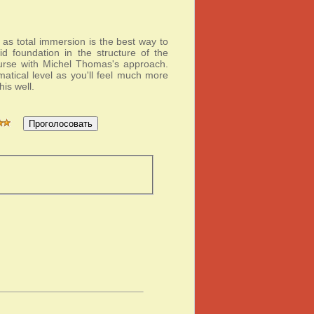
 as total immersion is the best way to
 foundation in the structure of the
urse with Michel Thomas's approach.
matical level as you'll feel much more
is well.