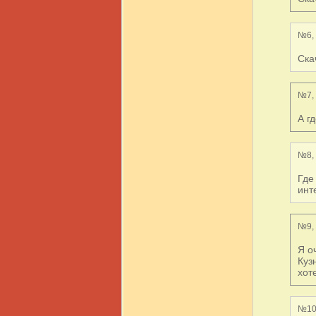
№6, 
Ска
№7, 
А г
№8, 
Где
инт
№9, 
Я о
Куз
хот
№10