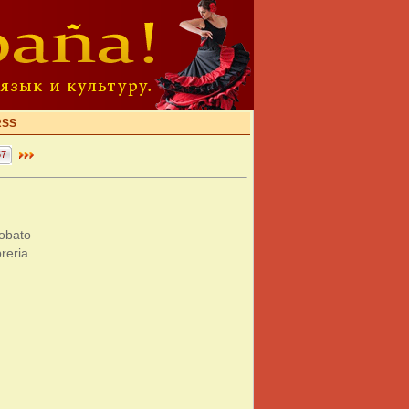
RSS
57
obato
reria