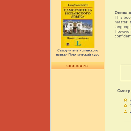
Описан
This boo
master a
language
However,
confident
Самоучитель испанского
языка - Практический курс
СПОНСОРЫ
Смотр