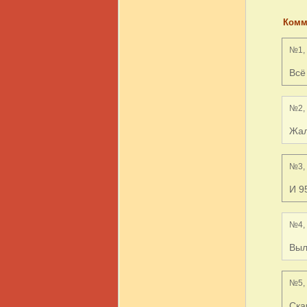
Комм
№1, 
Всё
№2, 
Жал
№3, 
И 9
№4, 
Выл
№5, 
Ска