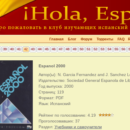
Главная
Блог
Форум
Торренты
FAQ
39
40
41
42
43
44
45
46
47
48
49
50
51
52
53
54
55
56
Espanol 2000
Автор(ы): N. Garcia Fernandez and J. Sanchez L
Издательство: Sociedad General Espanola de Lib
Год выпуска: 2000
Страниц: 119
Формат: PDF
Язык: Испанский
Рейтинг по голосованию:
4.19
Проголосовавших:
37
Раздел:
Учебники и самоучители