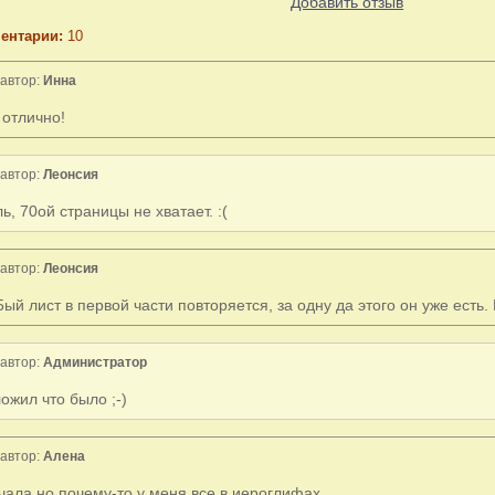
Добавить отзыв
ентарии:
10
автор:
Инна
 отлично!
автор:
Леонсия
ь, 70ой страницы не хватает. :(
автор:
Леонсия
5ый лист в первой части повторяется, за одну да этого он уже есть.
автор:
Администратор
ожил что было ;-)
автор:
Алена
чала,но почему-то у меня все в иероглифах