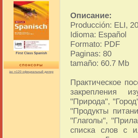
Описание:
Producción: ELI, 2
Idioma: Español
Formato: PDF
Paginas: 80
First Class Spanish
tamaño: 60.7 Mb
СПОНСОРЫ
jac n120 официальный дилер
Практическое пос
закрепления и
"Природа", "Город"
"Продукты питани
"Глаголы", "Прил
списка слов с и