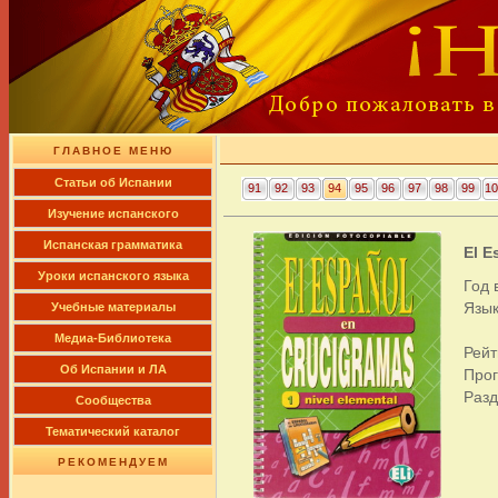
ГЛАВНОЕ МЕНЮ
Cтатьи об Испании
91
92
93
94
95
96
97
98
99
10
Изучение испанского
Испанская грамматика
El E
Уроки испанского языка
Год 
Язык
Учебные материалы
Медиа-Библиотека
Рейт
Об Испании и ЛА
Про
Раз
Сообщества
Тематический каталог
РЕКОМЕНДУЕМ