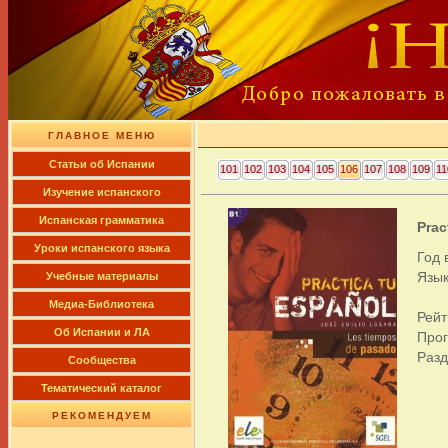
ГЛАВНОЕ МЕНЮ
Cтатьи об Испании
101
102
103
104
105
106
107
108
109
11
Изучение испанского
Испанская грамматика
Prac
Уроки испанского языка
Год 
Язык
Учебные материалы
Медиа-Библиотека
Рейт
Об Испании и ЛА
Про
Раз
Сообщества
Тематический каталог
РЕКОМЕНДУЕМ