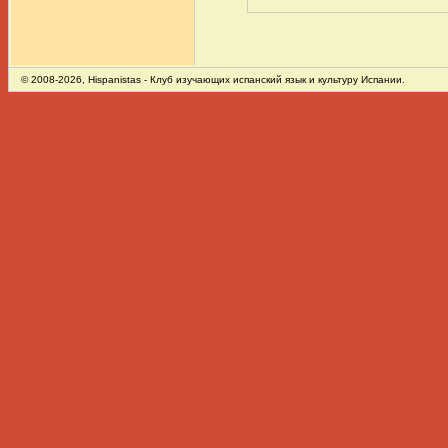
© 2008-2026,
Hispanistas
- Клуб изучающих испанский язык и культуру Испании.