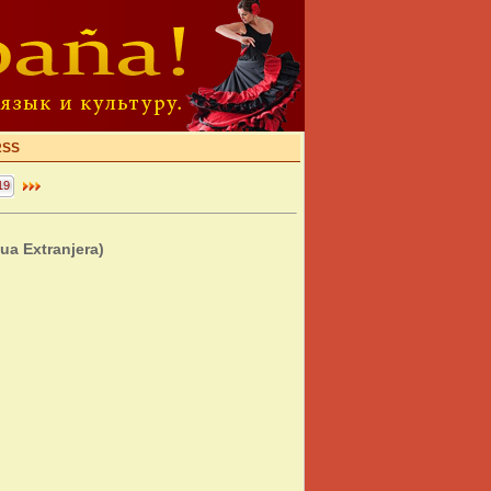
RSS
19
ua Extranjera)