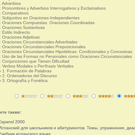
 Adverbios
 Pronombres y Adverbios Interrogativos y Exclamativos
: Comparativos
 Subjuntivo en Oraciones Independientes
: Oraciones Compuestas. Oraciones Coordinadas
 Oraciones Sustantivas
Estilo Indirecto
 Oraciones Adjetivas
 Oraciones Circunstanciales Adverbiales
 Oraciones Circunstanciales Preposicionales
 Oraciones Circunstanciales Hipotéticas: Condicionales y Concesivas
 Uso de las Formas no Personales como Oraciones Circunstanciales
 Conjunciones que Tienen Dificultad
 Verbos Modales o Perífrasis Verbales
 1: Formación de Palabras
 2: Ordenadores del Discurso
 3: Ortografía y Fonética
ите также:
Espanol 2000
Испанский для школьников и абитуриентов. Темы, упражнения, диа
Учебник испанского языка