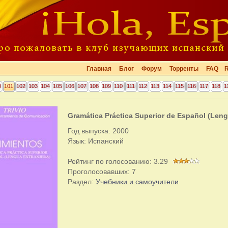
Главная
Блог
Форум
Торренты
FAQ
0
101
102
103
104
105
106
107
108
109
110
111
112
113
114
115
116
117
118
1
Gramática Práctica Superior de Español (Leng
Год выпуска: 2000
Язык: Испанский
Рейтинг по голосованию:
3.29
Проголосовавших:
7
Раздел:
Учебники и самоучители