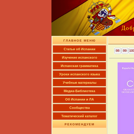
ГЛАВНОЕ МЕНЮ
Cтатьи об Испании
98
99
10
Изучение испанского
Испанская грамматика
Уроки испанского языка
Учебные материалы
Медиа-Библиотека
Об Испании и ЛА
Сообщества
Тематический каталог
РЕКОМЕНДУЕМ