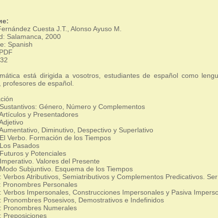
ие:
Fernández Cuesta J.T., Alonso Ayuso M.
d: Salamanca, 2000
e: Spanish
 PDF
332
mática está dirigida a vosotros, estudiantes de español como lengu
, profesores de español.
ción
 Sustantivos: Género, Número y Complementos
Artículos y Presentadores
Adjetivo
Aumentativo, Diminutivo, Despectivo y Superlativo
El Verbo. Formación de los Tiempos
 Los Pasados
Futuros y Potenciales
Imperativo. Valores del Presente
Modo Subjuntivo. Esquema de los Tiempos
 Verbos Atributivos, Semiatributivos y Complementos Predicativos. Ser
: Pronombres Personales
 Verbos Impersonales, Construcciones Impersonales y Pasiva Impers
 Pronombres Posesivos, Demostrativos e Indefinidos
: Pronombres Numerales
 Preposiciones