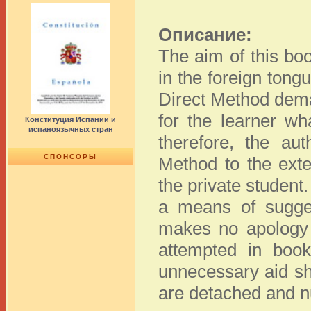
Описание:
The aim of this boo
in the foreign tong
Direct Method dema
for the learner wh
Конституция Испании и
испаноязычных стран
therefore, the au
СПОНСОРЫ
Method to the exte
the private student.
a means of sugges
makes no apology f
attempted in book
unnecessary aid sh
are detached and n