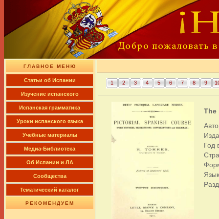
ГЛАВНОЕ МЕНЮ
Cтатьи об Испании
1
2
3
4
5
6
7
8
9
1
Изучение испанского
Испанская грамматика
The 
Уроки испанского языка
Авто
Изда
Учебные материалы
Год 
Медиа-Библиотека
Стра
Об Испании и ЛА
Форм
Язык
Сообщества
Раз
Тематический каталог
РЕКОМЕНДУЕМ