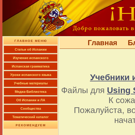
Главная
Б
ГЛАВНОЕ МЕНЮ
Cтатьи об Испании
Изучение испанского
Испанская грамматика
Учебники 
Уроки испанского языка
Учебные материалы
Файлы для
Using 
Медиа-Библиотека
К сож
Об Испании и ЛА
Пожалуйста, в
Сообщества
нача
Тематический каталог
РЕКОМЕНДУЕМ