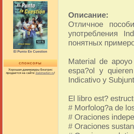
Описание:
Отличное пособ
употребления Ind
понятных примеро
El Punto En Cuestion
Material de apoyo
СПОНСОРЫ
espa?ol y quieren
Хорошая дакимакуры Беатрис
продается на сайте
dakimarket.ru
!
Indicativo y Subjunt
El libro est? estru
# Morfolog?a de lo
# Oraciones indepe
# Oraciones sustan