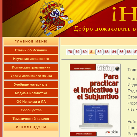
ГЛАВНОЕ МЕНЮ
Cтатьи об Испании
78
79
80
81
82
83
84
85
86
8
Изучение испанского
Испанская грамматика
Tiem
Уроки испанского языка
Авто
Изда
Учебные материалы
Год 
Медиа-Библиотека
Стра
Об Испании и ЛА
Фор
Язык
Сообщества
Тематический каталог
Рейт
Про
РЕКОМЕНДУЕМ
Раз