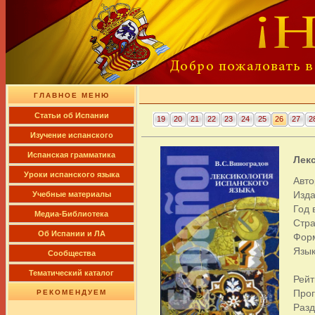
ГЛАВНОЕ МЕНЮ
Cтатьи об Испании
19
20
21
22
23
24
25
26
27
2
Изучение испанского
Испанская грамматика
Лек
Уроки испанского языка
Авто
Изда
Учебные материалы
Год 
Медиа-Библиотека
Стра
Об Испании и ЛА
Фор
Язык
Сообщества
Тематический каталог
Рейт
Про
РЕКОМЕНДУЕМ
Раз